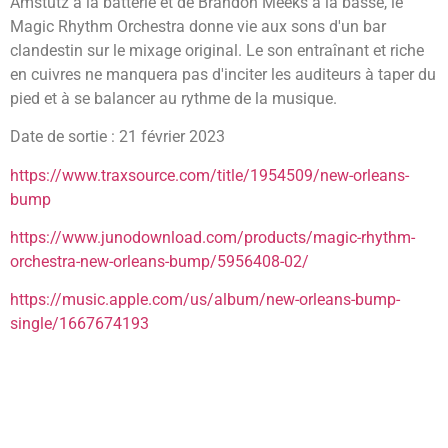
Amstutz à la batterie et de Brandon Meeks à la basse, le
Magic Rhythm Orchestra donne vie aux sons d'un bar
clandestin sur le mixage original. Le son entraînant et riche
en cuivres ne manquera pas d'inciter les auditeurs à taper du
pied et à se balancer au rythme de la musique.
Date de sortie : 21 février 2023
https://www.traxsource.com/title/1954509/new-orleans-
bump
https://www.junodownload.com/products/magic-rhythm-
orchestra-new-orleans-bump/5956408-02/
https://music.apple.com/us/album/new-orleans-bump-
single/1667674193